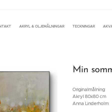
NTAKT
AKRYL & OLJEMÅLNINGAR
TECKNINGAR
AKV
Min som
Originalmålning
Akryl 80x80 cm
Anna Linderhol