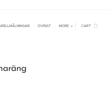
ARELLMÅLNINGAR
ÖVRIGT
MORE
CART
maräng
m